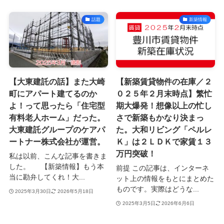
話題
新築情報
【大東建託の話】また大崎
【新築賃貸物件の在庫／２
町にアパート建てるのか
０２５年２月末時点】繁忙
よ！って思ったら「住宅型
期大爆発！想像以上の忙し
有料老人ホーム」だった。
さで新築もかなり決まっ
大東建託グループのケアパ
た。大和リビング「ペルレ
ートナー株式会社が運営。
Ｋ」は２ＬＤＫで家賃１３
万円突破！
私は以前、こんな記事を書きま
した。 【新築情報】もう本
前提 この記事は、インターネ
当に勘弁してくれ！大...
ット上の情報をもとにまとめた
ものです。実際はどうな...
2025年3月30日
2026年5月18日
2025年3月5日
2026年6月6日