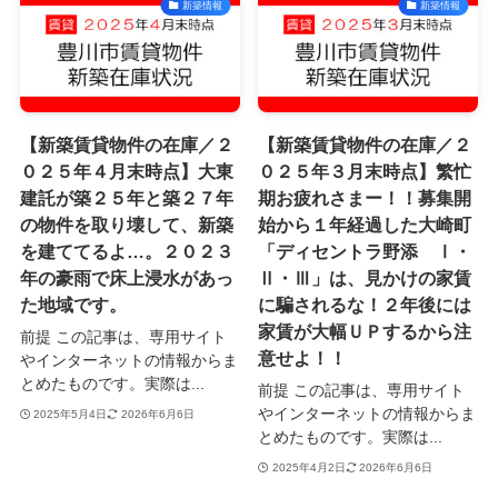
新築情報
新築情報
【新築賃貸物件の在庫／２
【新築賃貸物件の在庫／２
０２５年４月末時点】大東
０２５年３月末時点】繁忙
建託が築２５年と築２７年
期お疲れさまー！！募集開
の物件を取り壊して、新築
始から１年経過した大崎町
を建ててるよ…。２０２３
「ディセントラ野添 Ⅰ・
年の豪雨で床上浸水があっ
Ⅱ・Ⅲ」は、見かけの家賃
た地域です。
に騙されるな！２年後には
家賃が大幅ＵＰするから注
前提 この記事は、専用サイト
意せよ！！
やインターネットの情報からま
とめたものです。実際は...
前提 この記事は、専用サイト
やインターネットの情報からま
2025年5月4日
2026年6月6日
とめたものです。実際は...
2025年4月2日
2026年6月6日