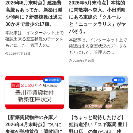
2026年6月末時点】建築費
2026年5月末時点】本格的
高騰もあってか、新築は減
に閑散期へ突入。小田渕町
少傾向に？新築棟数は過去
にある東建の「クルール」
30か月で最少の17棟。
と「ニュークラリス」がヤ
バそう。
本記事は、インターネット上で
確認出来る空室状況のデータを
本記事は、インターネット上で
もとにした、管理人の...
確認出来る空室状況のデータを
もとにした、管理人の...
2026年7月13日
2026年6月10日
新築情報
話題
【新築賃貸物件の在庫／
【ちょっと期待したけど】
2026年4月末時点】ついに
姫街道沿い「スギ薬局 豊川
東建が単独首位！閑散期に
野口店」の向かいは…残