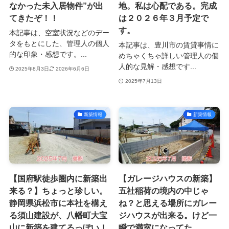
なかった未入居物件”が出
地。私は心配である。完成
てきたぞ！！
は２０２６年３月予定で
す。
本記事は、空室状況などのデー
タをもとにした、管理人の個人
本記事は、豊川市の賃貸事情に
的な印象・感想です。...
めちゃくちゃ詳しい管理人の個
人的な見解・感想です...
2025年8月3日
2026年6月6日
2025年7月13日
新築情報
新築情報
【国府駅徒歩圏内に新築出
【ガレージハウスの新築】
来る？】ちょっと珍しい。
五社稲荷の境内の中じゃ
静岡県浜松市に本社を構え
ね？と思える場所にガレー
る須山建設が、八幡町大宝
ジハウスが出来る。けど一
山に新築を建てるっぽい！
瞬で満室になってた。