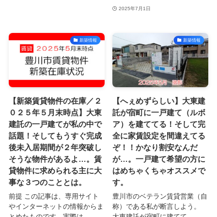
2025年7月1日
新築情報
新築情報
【新築賃貸物件の在庫／２
【へぇめずらしい】大東建
０２５年５月末時点】大東
託が宿町に一戸建て（ルボ
建託の一戸建てが私の中で
ア）を建ててる！そして完
話題！そしてもうすぐ完成
全に家賃設定を間違えてる
後未入居期間が２年突破し
ぞ！！かなり割安なんだ
そうな物件があるよ…。賃
が…。一戸建て希望の方に
貸物件に求められる主に大
はめちゃくちゃオススメで
事な３つのこととは。
す。
前提 この記事は、専用サイト
豊川市のベテラン賃貸営業（自
やインターネットの情報からま
称）である私が断言しよう。
とめたものです。実際は...
大東建託が宿町に建てて...