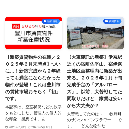
新築情報
新築情報
【新築賃貸物件の在庫／２
【大東建託の新築】伊奈駅
０２５年６月末時点】つい
近くの宿町佐平山、宿伊奈
に…！新築完成から２年経
土地区画整理内に新築が出
っても満室にならなかった
来る。２０２６年１月下旬
物件が登場！これは豊川市
完成予定の「アルバロー
の賃貸市場おそらく「初」
ズ」。以前、大苦戦してた
です。
間取りだけど…家賃は安い
から大丈夫か？
本記事は、空室状況などの数字
をもとにした、管理人の個人的
大苦戦してたのは～ 牧野町
な印象・感想です。あ...
のサンシャインフラワー で
す。 どんな物件だ...
2025年7月2日
2026年5月18日