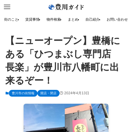
街のこと
賃貸事情
物件検索
まとめ
自己紹介
お問い合わせ
【ニューオープン】豊橋に
ある「ひつまぶし専門店
長楽」が豊川市八幡町に出
来るぞー！
2024年4月13日
豊川市の街情報
開店・閉店