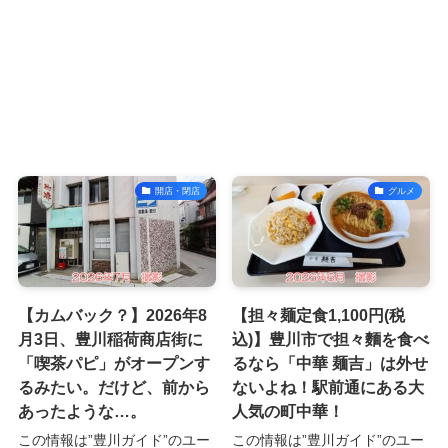
開店・閉店
グルメ
【カムバック？】2026年8
【担々麺定食1,100円(税
月3日、豊川稲荷商店街に
込)】豊川市で担々麵を食べ
「喫茶パピ」がオープンす
るなら「中華 麺吉」は外せ
るみたい。だけど、前から
ないよね！駅前通にある大
あったような…。
人気の町中華！
この情報は”豊川ガイド”のユー
この情報は”豊川ガイド”のユー