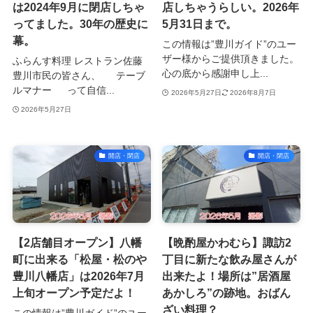
は2024年9月に閉店しちゃ
店しちゃうらしい。2026年
ってました。30年の歴史に
5月31日まで。
幕。
この情報は”豊川ガイド”のユー
ザー様からご提供頂きました。
ふらんす料理 レストラン佐藤
心の底から感謝申し上...
豊川市民の皆さん、 テーブ
ルマナー って自信...
2026年5月27日
2026年8月7日
2026年5月27日
開店・閉店
開店・閉店
【2店舗目オープン】八幡
【晩酌屋かわむら】諏訪2
町に出来る「松屋・松のや
丁目に新たな飲み屋さんが
豊川八幡店」は2026年7月
出来たよ！場所は”居酒屋
上旬オープン予定だよ！
あかしろ”の跡地。おばん
ざい料理？