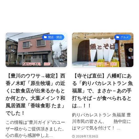
開店・閉店
グルメ
【豊川のウワサ→確定】西
【寺そば直伝】八幡町にあ
香ノ木町「原生牧場」の近
る「釣りバカレストラン 魚
くに飲食店が出来るかもと
福屋」で、まさか－あの手
か何とか。大葉メイン？和
打ちそば－が食べられると
風居酒屋「香味食彩 たま」
は…！！
でした！
釣りバカレストラン 魚福屋 豊
川市民の皆さん、 熱中症に
この情報は”豊川ガイド”のユー
はマジで気を付けて！ ...
ザー様からご提供頂きました。
心の底から感謝申し上...
2026年7月26日