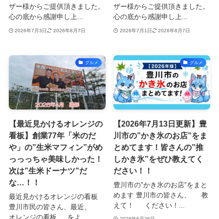
ザー様からご提供頂きました。
ザー様からご提供頂きました。
心の底から感謝申し上...
心の底から感謝申し上...
2026年7月3日
2026年8月7日
2026年7月1日
2026年8月7日
グルメ
グルメ
【最近見かけるオレンジの
【2026年7月13日更新】豊
看板】創業77年「米のだ
川市の”かき氷のお店”をま
や」の”生米マフィン”がめ
とめてます！皆さんの”推
っっっちゃ美味しかった！
しかき氷”をぜひ教えてく
次は”生米ドーナツ”だ
ださい！！
な…！！
豊川市の”かき氷のお店”をまと
めます 豊川市の皆さん、 教
最近見かけるオレンジの看板
えて！ ください！...
豊川市民の皆さん、最近、
オレンジの看板 をよ...
2026年6月26日