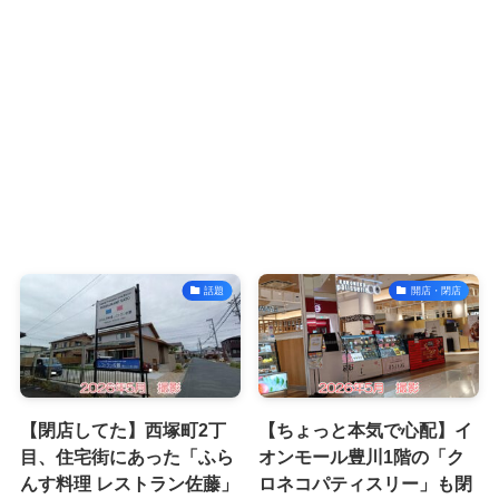
話題
開店・閉店
【閉店してた】西塚町2丁
【ちょっと本気で心配】イ
目、住宅街にあった「ふら
オンモール豊川1階の「ク
んす料理 レストラン佐藤」
ロネコパティスリー」も閉