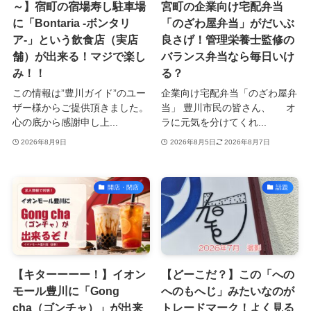
～】宿町の宿場寿し駐車場
宮町の企業向け宅配弁当
に「Bontaria -ボンタリ
「のざわ屋弁当」がだいぶ
ア-」という飲食店（実店
良さげ！管理栄養士監修の
舗）が出来る！マジで楽し
バランス弁当なら毎日いけ
み！！
る？
この情報は”豊川ガイド”のユー
企業向け宅配弁当「のざわ屋弁
ザー様からご提供頂きました。
当」 豊川市民の皆さん、 オ
心の底から感謝申し上...
ラに元気を分けてくれ...
2026年8月9日
2026年8月5日
2026年8月7日
開店・閉店
話題
【キターーーー！】イオン
【どーこだ？】この「への
モール豊川に「Gong
へのもへじ」みたいなのが
cha（ゴンチャ）」が出来
トレードマーク！よく見る