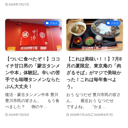
2026年7月27日
グルメ
グルメ
【ついに食べたぞ！】ココ
【これは美味い！！】7月8
イチ甘口男の「蒙古タンメ
月の夏限定、東京庵の「肉
ン中本」体験記。辛いの苦
ざるそば」がマジで美味か
手でも味噌タンメンならた
った！これは毎年食べよ
ぶん大丈夫！
う。
復活・蒙古タンメン中本 豊川
おう なつだぜ 豊川市民の皆さ
豊川市民の皆さん、 もう食
ん、 最近おう なつだせ
べました？ 例のヤ...
ですよね。 ”かま...
2026年7月25日
2026年7月14日
2026年8月7日