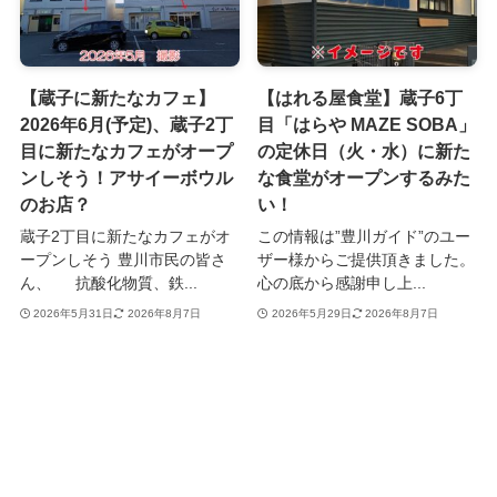
【蔵子に新たなカフェ】
【はれる屋食堂】蔵子6丁
2026年6月(予定)、蔵子2丁
目「はらや MAZE SOBA」
目に新たなカフェがオープ
の定休日（火・水）に新た
ンしそう！アサイーボウル
な食堂がオープンするみた
のお店？
い！
蔵子2丁目に新たなカフェがオ
この情報は”豊川ガイド”のユー
ープンしそう 豊川市民の皆さ
ザー様からご提供頂きました。
ん、 抗酸化物質、鉄...
心の底から感謝申し上...
2026年5月31日
2026年8月7日
2026年5月29日
2026年8月7日