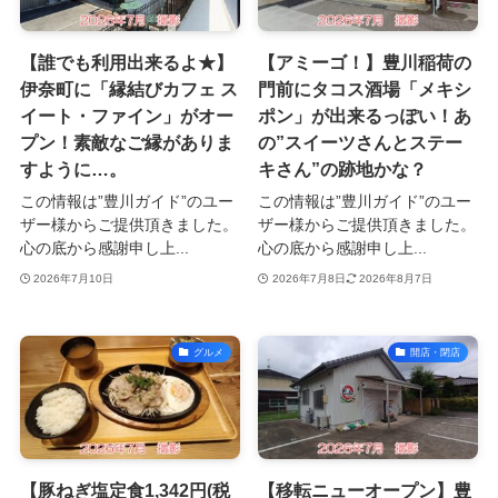
【誰でも利用出来るよ★】
【アミーゴ！】豊川稲荷の
伊奈町に「縁結びカフェ ス
門前にタコス酒場「メキシ
イート・ファイン」がオー
ポン」が出来るっぽい！あ
プン！素敵なご縁がありま
の”スイーツさんとステー
すように…。
キさん”の跡地かな？
この情報は”豊川ガイド”のユー
この情報は”豊川ガイド”のユー
ザー様からご提供頂きました。
ザー様からご提供頂きました。
心の底から感謝申し上...
心の底から感謝申し上...
2026年7月10日
2026年7月8日
2026年8月7日
グルメ
開店・閉店
【豚ねぎ塩定食1,342円(税
【移転ニューオープン】豊