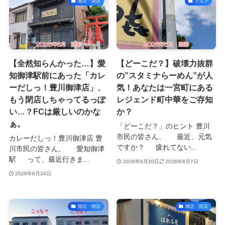
開店・閉店
グルメ
【全然知らんかった…】愛
【どーこだ？】破壊力抜群
知御津駅前にあった「カレ
の”スタミナらーめん”が人
ーだしっ！豊川御津店」、
気！あなたは一宮町にある
もう閉店しちゃってるっぽ
レジェンド町中華をご存知
い…？FCは厳しいのかな
か？
ぁ。
「どーこだ？」のヒント 豊川
市民の皆さん、 最近、元気
カレーだしっ！豊川御津店 豊
ですか？ 疲れてない...
川市民の皆さん、 愛知御津
駅 って、最近行きま...
2026年6月20日
2026年8月7日
2026年6月24日
開店・閉店
開店・閉店