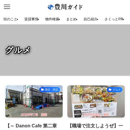
街のこと
賃貸事情
物件検索
まとめ
自己紹介
さくっとPR
グルメ
開店・閉店
グルメ
【～ Danon Cafe 第二章
【職場で注文しようぜ】一