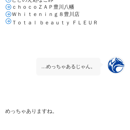
ｃｈｏｃｏＺＡＰ豊川八幡
Ｗｈｉｔｅｎｉｎｇ８豊川店
Ｔｏｔａｌ ｂｅａｕｔｙ ＦＬＥＵＲ
…めっちゃあるじゃん。
めっちゃありますね。