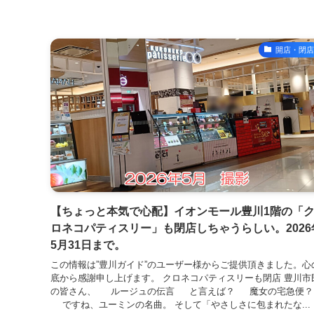
開店・閉店
【ちょっと本気で心配】イオンモール豊川1階の「
ロネコパティスリー」も閉店しちゃうらしい。2026
5月31日まで。
この情報は”豊川ガイド”のユーザー様からご提供頂きました。心
底から感謝申し上げます。 クロネコパティスリーも閉店 豊川市
の皆さん、 ルージュの伝言 と言えば？ 魔女の宅急便？
ですね、ユーミンの名曲。 そして「やさしさに包まれたな...