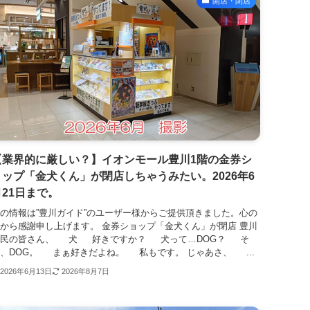
開店・閉店
【業界的に厳しい？】イオンモール豊川1階の金券シ
ョップ「金犬くん」が閉店しちゃうみたい。2026年6
月21日まで。
の情報は”豊川ガイド”のユーザー様からご提供頂きました。心の
から感謝申し上げます。 金券ショップ「金犬くん」が閉店 豊川
市民の皆さん、 犬 好きですか？ 犬って…DOG？ そ
、DOG。 まぁ好きだよね。 私もです。 じゃあさ、 ...
2026年6月13日
2026年8月7日