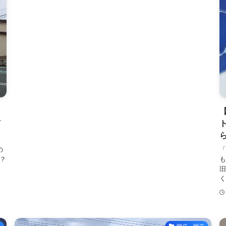
何
の
「
？
名
旧
く