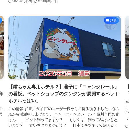
2026年5月29日
2026年8月7日
話題
ク
【猫ちゃん専用ホテル？】蔵子に「ニャンタレール」
年
の看板。ペットショップのクンクンが展開するペット
ホテルっぽい。
本
し
の
この情報は”豊川ガイド”のユーザー様からご提供頂きました。心の
ご
民
底から感謝申し上げます。 ニャ…ニャンタレール？ 豊川市民の皆
っ
さん、 ペット飼ってますか？ もしくは、飼ってみたいと思
います？ 青いキツネとかどう？ 日本でキツネって飼える...