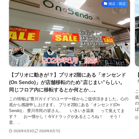
開店・閉店
【プリオに動きが？】プリオ2階にある「オンセンド
(On Sendo)」が店舗移転のため”店じまい”らしい。
同じフロア内に移転するとか何とか…。
こ
底
この情報は”豊川ガイド”のユーザー様からご提供頂きました。心の
底から感謝申し上げます。 プリオ2階にある「オンセンド(On
ば
Sendo)」 豊川市民の皆さん、 いきいき温泉 って覚えてま
す？ おー懐かし！今Vドラッグがあるところね！ そう！
昔、...
2026年6月9日
2026年8月7日