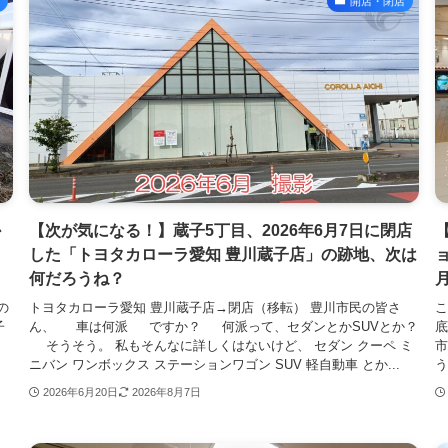
開店・閉店
か
【次が気になる！】蔵子5丁目、2026年6月7日に閉店
した「トヨタカローラ愛知 豊川蔵子店」の跡地、次は
何だろうね？
の
トヨタカローラ愛知 豊川蔵子店→閉店（移転） 豊川市民の皆さ
こ
子
ん、 車は何派 ですか？ 何派って、セダンとかSUVとか？
底
。
そうそう。 私もそんなに詳しくはないけど、 セダン クーペ ミ
ニバン ワンボックス ステーションワゴン SUV 軽自動車 とか...
う
2026年6月20日
2026年8月7日