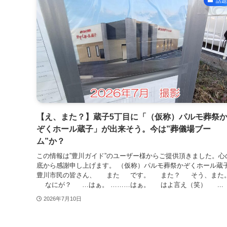
話題
【え、また？】蔵子5丁目に「（仮称）パルモ葬祭
ぞくホール蔵子」が出来そう。今は”葬儀場ブー
ム”か？
この情報は”豊川ガイド”のユーザー様からご提供頂きました。心
底から感謝申し上げます。 （仮称）パルモ葬祭かぞくホール蔵
豊川市民の皆さん、 また です。 また？ そう、また
なにが？ …はぁ。 ………はぁ。 はよ言え（笑） ...
2026年7月10日