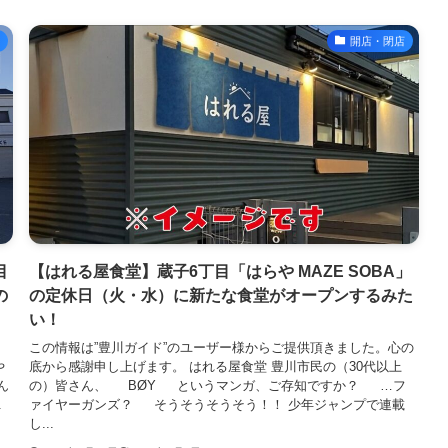
開店・閉店
目
【はれる屋食堂】蔵子6丁目「はらや MAZE SOBA」
の
の定休日（火・水）に新たな食堂がオープンするみた
い！
この情報は”豊川ガイド”のユーザー様からご提供頂きました。心の
や
底から感謝申し上げます。 はれる屋食堂 豊川市民の（30代以上
ん
の）皆さん、 BØY というマンガ、ご存知ですか？ …フ
.
ァイヤーガンズ？ そうそうそうそう！！ 少年ジャンプで連載
し...