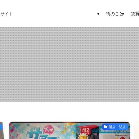
街のこと
賃
報サイト
開店・閉店