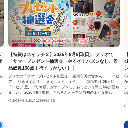
リ
【特賞はスイッチ２】2026年8月9日(日)、プリオで
売
「サマープレゼント抽選会」やるぞ！ハズレなし、景
品総数150点！行くっかない！！
の
プリオの「サマープレゼント抽選会」 豊川市民の皆さん、 ロピ
G
ん、
ア 行きますか？ まぁちょくちょく。 2025年5月29日に
か
「ロピア 豊川プリオ店」がオープンし、あっという間に1年が経ち
デ
.
ました。 2026年8月現在、もちろんオープン当初のような賑わ...
緑
（
2026年8月1日
2026年8月7日