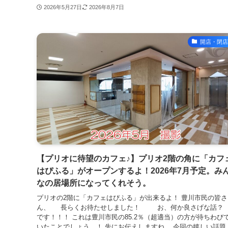
2026年5月27日
2026年8月7日
開店・閉店
【プリオに待望のカフェ♪】プリオ2階の角に「カフ
はぴふる」がオープンするよ！2026年7月予定。み
なの居場所になってくれそう。
プリオの2階に「カフェはぴふる」が出来るよ！ 豊川市民の皆さ
ん、 長らくお待たせしました！ お、何か良さげな話
です！！！ これは豊川市民の85.2％（超適当）の方が待ちわび
いたことでしょう…！ 先にお伝えしますね。 今回の嬉しい話題..