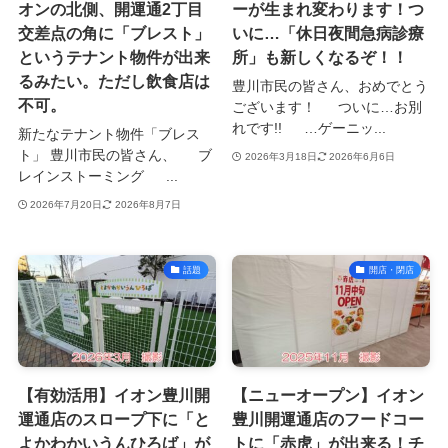
オンの北側、開運通2丁目
ーが生まれ変わります！つ
交差点の角に「ブレスト」
いに…「休日夜間急病診療
というテナント物件が出来
所」も新しくなるぞ！！
るみたい。ただし飲食店は
豊川市民の皆さん、おめでとう
不可。
ございます！ ついに…お別
れです!! …ゲーニッ...
新たなテナント物件「ブレス
ト」 豊川市民の皆さん、 ブ
2026年3月18日
2026年6月6日
レインストーミング ...
2026年7月20日
2026年8月7日
話題
開店・閉店
【有効活用】イオン豊川開
【ニューオープン】イオン
運通店のスロープ下に「と
豊川開運通店のフードコー
よかわかいうんひろば」が
トに「赤虎」が出来る！チ