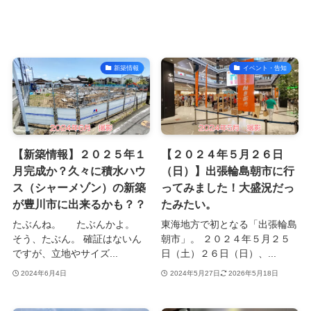
新築情報
イベント・告知
【新築情報】２０２５年１
【２０２４年５月２６日
月完成か？久々に積水ハウ
（日）】出張輪島朝市に行
ス（シャーメゾン）の新築
ってみました！大盛況だっ
が豊川市に出来るかも？？
たみたい。
たぶんね。 たぶんかよ。
東海地方で初となる「出張輪島
そう、たぶん。 確証はないん
朝市」。 ２０２４年５月２５
ですが、立地やサイズ...
日（土）２６日（日）、...
2024年6月4日
2024年5月27日
2026年5月18日