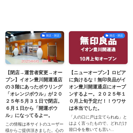
開店・閉店
開店・閉店
【閉店→運営者変更→オー
【ニューオープン】ロピア
プン】イオン豊川開運通店
に負けるな！無印良品がイ
の３階にあったボウリング
オン豊川開運通店にオープ
「オレンジボウル」が２０
ンするよー。２０２５年１
２５年５月３１日で閉店。
０月上旬予定だ！！ウワサ
６月１日から「開運ボウ
は本当でした。
ル」になってるよー。
「人の口に戸は立てられぬ」と
はよく言ったもので、どれだけ
この情報は本サイトのユーザー
箝口令を敷いても言い...
様からご提供頂きました。心の