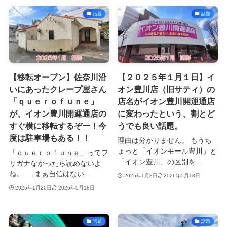
話題
話題
【移転オープン】佐奈川沿
【２０２５年１月１日】イ
いにあったクレープ屋さん
オン豊川店（旧サティ）の
「ｑｕｅｒｏｆｕｎｅ」
店名がイオン豊川開運通店
が、イオン豊川開運通店の
に変わったという、割とど
すぐ横に移転するぞー！今
うでも良い話題。
度は駐車場もある！！
理由は分かりません。 もうち
ょっと「イオンモール豊川」と
「ｑｕｅｒｏｆｕｎｅ」ってフ
「イオン豊川」の区別を...
リガナなかったら読めないよ
ね。 まぁ自信はない...
2025年1月8日
2026年5月18日
2025年1月20日
2026年5月18日
話題
話題