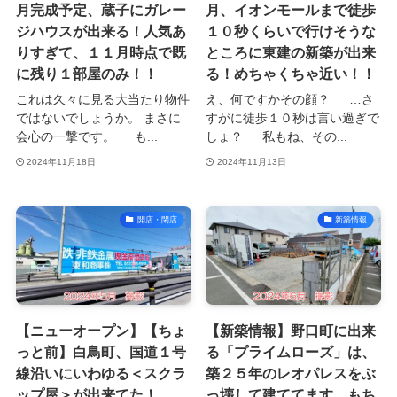
月完成予定、蔵子にガレー
月、イオンモールまで徒歩
ジハウスが出来る！人気あ
１０秒くらいで行けそうな
りすぎて、１１月時点で既
ところに東建の新築が出来
に残り１部屋のみ！！
る！めちゃくちゃ近い！！
これは久々に見る大当たり物件
え、何ですかその顔？ …さ
ではないでしょうか。 まさに
すがに徒歩１０秒は言い過ぎで
会心の一撃です。 も...
しょ？ 私もね、その...
2024年11月18日
2024年11月13日
開店・閉店
新築情報
【ニューオープン】【ちょ
【新築情報】野口町に出来
っと前】白鳥町、国道１号
る「プライムローズ」は、
線沿いにいわゆる＜スクラ
築２５年のレオパレスをぶ
ップ屋＞が出来てた！
っ壊して建ててます。もち