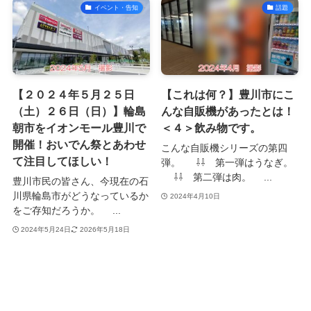
イベント・告知
話題
【２０２４年５月２５日
【これは何？】豊川市にこ
（土）２６日（日）】輪島
んな自販機があったとは！
朝市をイオンモール豊川で
＜４＞飲み物です。
開催！おいでん祭とあわせ
こんな自販機シリーズの第四
て注目してほしい！
弾。 ⇩⇩ 第一弾はうなぎ。
⇩⇩ 第二弾は肉。 ...
豊川市民の皆さん、今現在の石
川県輪島市がどうなっているか
2024年4月10日
をご存知だろうか。 ...
2024年5月24日
2026年5月18日