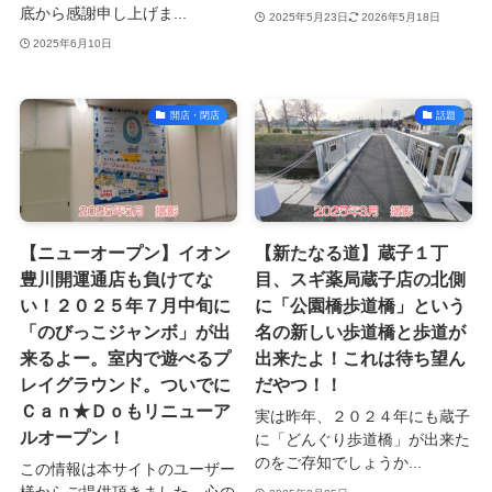
底から感謝申し上げま...
2025年5月23日
2026年5月18日
2025年6月10日
開店・閉店
話題
【ニューオープン】イオン
【新たなる道】蔵子１丁
豊川開運通店も負けてな
目、スギ薬局蔵子店の北側
い！２０２５年７月中旬に
に「公園橋歩道橋」という
「のびっこジャンボ」が出
名の新しい歩道橋と歩道が
来るよー。室内で遊べるプ
出来たよ！これは待ち望ん
レイグラウンド。ついでに
だやつ！！
Ｃａｎ★Ｄｏもリニューア
実は昨年、２０２４年にも蔵子
ルオープン！
に「どんぐり歩道橋」が出来た
のをご存知でしょうか...
この情報は本サイトのユーザー