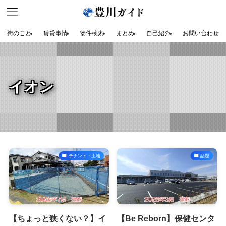
街のこと
賃貸事情
物件検索
まとめ
自己紹介
お問い合わせ
イオン
テナント・土地
話題
【ちょっと狭くない？】イ
【Be Reborn】保健センタ