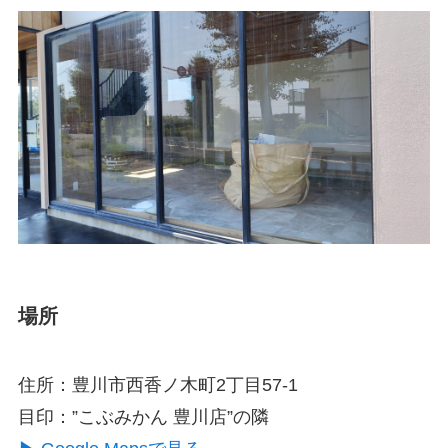
場所
住所：豊川市西香ノ木町2丁目57-1
目印：”こぶみかん 豊川店”の隣