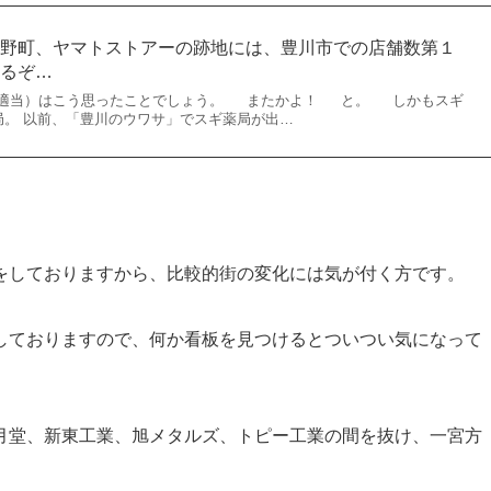
本野町、ヤマトストアーの跡地には、豊川市での店舗数第１
来るぞ…
超適当）はこう思ったことでしょう。 またかよ！ と。 しかもスギ
。 以前、「豊川のウワサ」でスギ薬局が出…
をしておりますから、比較的街の変化には気が付く方です。
しておりますので、何か看板を見つけるとついつい気になって
月堂、新東工業、旭メタルズ、トピー工業の間を抜け、一宮方