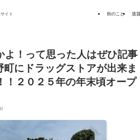
街のこと
賃
報サイト
かよ！って思った人はぜひ記事
野町にドラッグストアが出来ま
！！２０２５年の年末頃オープ
1日