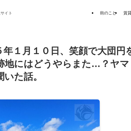
街のこと
賃
報サイト
５年１月１０日、笑顔で大団円
跡地にはどうやらまた…？ヤマ
聞いた話。